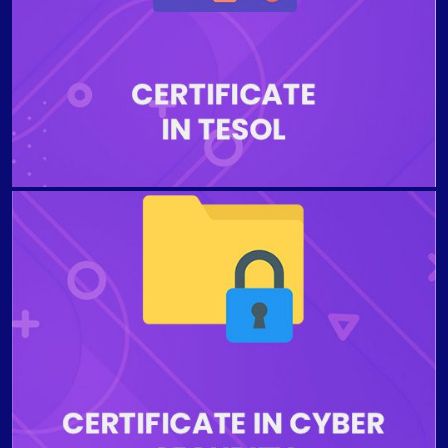
travaillez avec ces groupes d'âge. Ces certifications
spécialisées sont destinées aux enseignants certifiés
TEFL/TESOL ou expérimentés qui souhaitent
développer leurs compétences dans ce domaine très
demandé et se qualifier pour les meilleurs métiers
d'enseignant.
Le programme est conçu pour fournir aux étudiants
une connaissance démontrée de problèmes tels que
le piratage informatique et les cyberattaques dans le
domaine de la cybersécurité sans entreprendre aucun
niveau de compétence technique. Les étudiants qui
terminent le programme seront en mesure de
comprendre les meilleures stratégies pour maintenir la
confidentialité et la sécurité de l'organisation