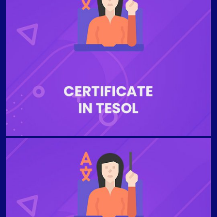
ENSEIGNER L'ANGLAIS À DES FINS SPÉCIFIQUES Ce
cours de formation d'enseignant stimulant et
informatif propose une approche centrée sur
l'apprenant de l'enseignement de l'anglais à des fins
spécifiques (ESP), en mettant l'accent sur le
développement de compétences communicatives
dans un domaine commercial ou professionnel
spécifique, tel que la finance, la gestion, l'ingénierie.
et les ressources humaines.
ENSEIGNER L'ANGLAIS AUX JEUNES APPRENANTS
Apprenez à enseigner l'anglais aux jeunes apprenants
et aux adolescents en toute confiance grâce à ces
formations en ligne ciblées. Vous découvrirez des
stratégies pratiques, des activités et des méthodes
pédagogiques pratiques à utiliser lorsque vous