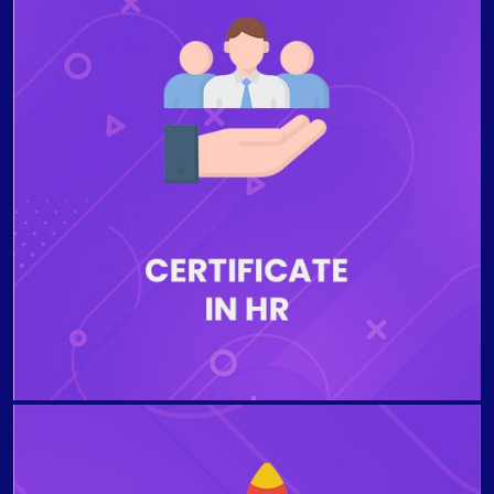
Le programme est conçu pour expliquer les rôles et
fonctions essentiels pour gérer efficacement les
personnes au sein d'une organisation. Les étudiants
qui terminent le programme de certificat en
ressources humaines (RH) seront capables d'identifier
les tendances en matière de diversité sur le lieu de
travail, d'expliquer l'importance de l'évaluation des
performances, de comprendre le processus de
planification des ressources humaines et les
avantages de la formation et du développement
organisationnels, et de comprendre les éléments de
rémunération et de salaire. structurer les
programmes.
Le programme vise à fournir aux étudiants les
connaissances nécessaires sur les fondements du