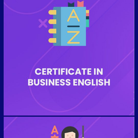
supérieur préparent les étudiants à une
communication commerciale efficace et s'adressent à
ceux qui cherchent à se comporter dans un
environnement professionnel afin d'utiliser les normes
d'anglais les plus efficaces sur le lieu de travail. Les
programmes de certificat d'anglais des affaires sont
idéaux pour les personnes dont l'anglais n'est pas leur
langue principale et qui ont besoin des compétences
en anglais des affaires essentielles à l'avancement
professionnel, aux opportunités d'emploi, aux
transactions et à l'exécution de la correspondance
écrite. Les étudiants seront instruits par des
professeurs d'anglais hautement qualifiés et
hautement qualifiés pendant tout le processus
éducatif.