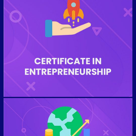
lancement d'une nouvelle entreprise et à acquérir les
connaissances auxquelles les entrepreneurs doivent
faire face lorsqu'ils développent une nouvelle
opportunité commerciale. Les étudiants qui terminent
le programme seront capables d'élaborer un plan
d'affaires réalisable, de décrire l'importance de la
responsabilité, de la créativité et de la résolution de
problèmes liés au démarrage d'une entreprise,
d'examiner les réglementations gouvernementales
pour une petite entreprise, d'explorer les aspects
positifs et négatifs de différents types d'entreprises.
et des franchises.
Le programme vise à examiner le rôle des
gestionnaires financiers et l'environnement des
marchés financiers dans lequel les entreprises
opèrent. Les étudiants qui terminent le programme