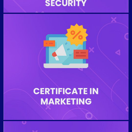
Le programme est conçu pour préparer les étudiants
à communiquer la proposition de valeur des produits
et services d'une entreprise aux consommateurs ou à
d'autres entreprises afin d'assurer la viabilité
économique. Les étudiants qui terminent le
programme seront capables d'examiner les canaux
de marketing internationaux et les cinq étapes du
modèle de processus de prise de décision client, de
décrire les prix pour les marchés internationaux,
d'interpréter les stratégies de marketing mondiales,
de comprendre la vente personnelle et la gestion des
ventes à l'échelle mondiale.